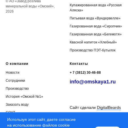
© АО «Завод розлива
Купажированная вода «Русская
минеральной воды «Омский»,
Аляска»
2026
Питьевая вода «Вундервелле»
Газированная вода «Сиропчик»
Газированная вода «Бегемотя
»
Квасной напиток «Хлебный
»
Производство ПЭТ-бутылок
О компании
Контакты
Новости
+ 7 (3812) 30-46-88
Сотрудники
info@omskaya1.ru
Производство
⠀
История «Омской №1»
⠀
Заказать воду
Сайт сделали
DigitalBeards
СОУТ
Используя этот сайт, даете согласие
на использование файлов cookie