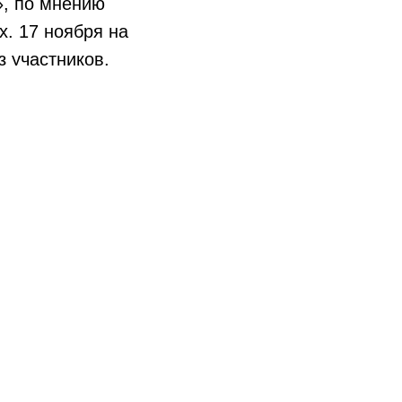
», по мнению
. 17 ноября на
 участников,
авод розлива
ральной водой