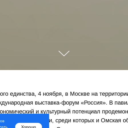
ого единства, 4 ноября, в Москве на территор
ждународная выставка-форум «Россия». В пави
кономический и культурный потенциал продемон
сийской Федерации, среди которых и Омская о
лов
лать
Хорошо