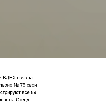
ии ВДНХ начала
льоне № 75 свои
стрируют все 89
бласть. Стенд