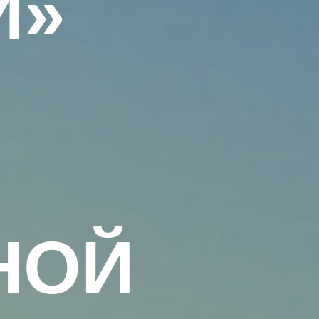
Й»
НОЙ